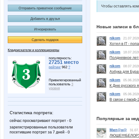
Чтобы оставлять ко
Отправить приватное сообщение
Добавить в друзья
Новые записи в бл
Игнорировать
nikom
21.07.202
Сделать подарок
Хотел в IT - поп
Кладоискатели и коллекционеры
nikom
18.07.202
Полдневное лет
популярность:
27251 место
nikom
08.07.202
рейтинг
962
?
Азбука для Бура
nikom
Привилегированный
05.06.202
пользователь
3
К Дню русского 
уровня
nikom
05.06.202
В связи с пмэф-
Статистика портрета:
Популярные за не
сейчас просматривают портрет - 0
зарегистрированные пользователи
Мил@н@
31.07
посетившие портрет за 7 дней - 0
ЛЮШЕ!!!!БЕЛО