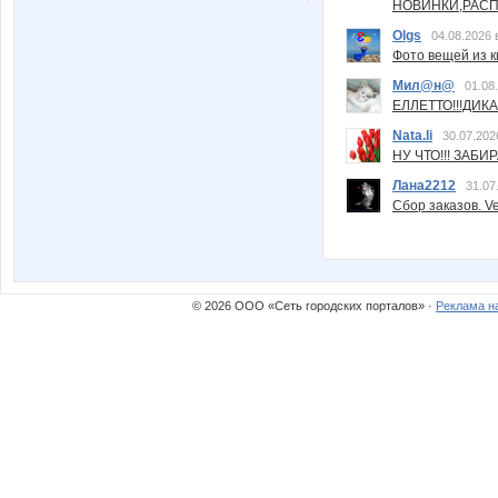
НОВИНКИ,РАСП
Olgs
04.08.2026 
Фото вещей из ки
Мил@н@
01.08
ЕЛЛЕТТО!!!ДИК
Nata.li
30.07.202
НУ ЧТО!!! ЗАБИ
Лана2212
31.07
Сбор заказов. Ve
© 2026 ООО «Сеть городских порталов» ·
Реклама н