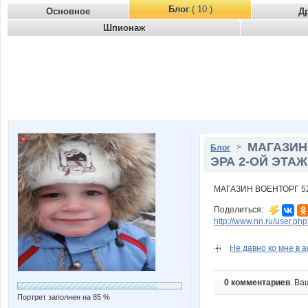
Блог
( 10 )
Основное
Д
Шпионаж
МАГАЗИН
>
Блог
ЭРА 2-ОЙ ЭТАЖ.
МАГАЗИН ВОЕНТОРГ 52
Поделиться:
http://www.nn.ru/user.
Не давно ко мне в а
0 комментариев
. Ва
Портрет заполнен на 85 %